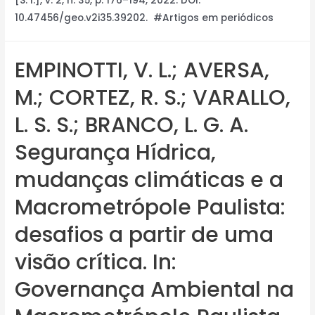
[S. l.], v. 2, n. 35, p. 176–194, 2022. DOI:
10.47456/geo.v2i35.39202. #Artigos em periódicos
EMPINOTTI, V. L.; AVERSA,
M.; CORTEZ, R. S.; VARALLO,
L. S. S.; BRANCO, L. G. A.
Segurança Hídrica,
mudanças climáticas e a
Macrometrópole Paulista:
desafios a partir de uma
visão crítica. In:
Governança Ambiental na