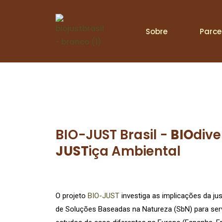
Sobre
Parce
BIO-JUST Brasil -
BIO
dive
JUST
iça Ambiental
O projeto
BIO-JUST
investiga as implicações da j
de Soluções Baseadas na Natureza (SbN) para ser