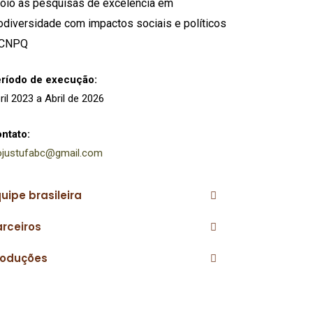
oio às pesquisas de excelência em
odiversidade com impactos sociais e políticos
 CNPQ
ríodo de execução:
ril 2023 a Abril de 2026
ntato:
ojustufabc@gmail.com
uipe brasileira
arceiros
roduções