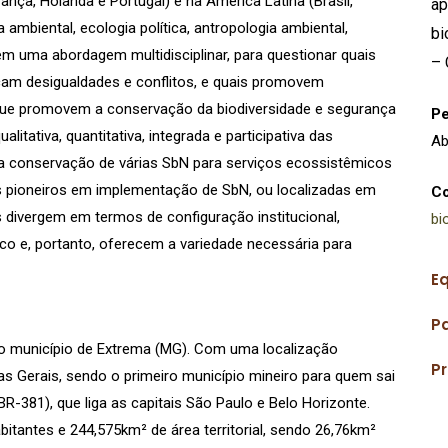
nça, Holanda e Portugal) e na América Latina (Brasil,
ap
ambiental, ecologia política, antropologia ambiental,
bi
, em uma abordagem multidisciplinar, para questionar quais
–
çam desigualdades e conflitos, e quais promovem
ue promovem a conservação da biodiversidade e segurança
Pe
alitativa, quantitativa, integrada e participativa das
Ab
da conservação de várias SbN para serviços ecossistêmicos
s pioneiros em implementação de SbN, ou localizadas em
Co
divergem em termos de configuração institucional,
bi
ico e, portanto, oferecem a variedade necessária para
Eq
P
 no município de Extrema (MG). Com uma localização
P
as Gerais, sendo o primeiro município mineiro para quem sai
R-381), que liga as capitais São Paulo e Belo Horizonte.
tantes e 244,575km² de área territorial, sendo 26,76km²