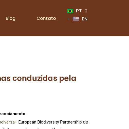
PT
Blog
Contato
EN
mas conduzidas pela
nanciamento:
de
odiversa+
European Biodiversity Partnership