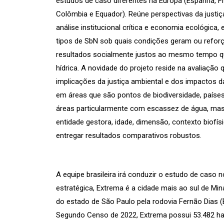
estudos de caso diferentes na Europa (Espanha, Fra
Colômbia e Equador). Reúne perspectivas da justiça 
análise institucional crítica e economia ecológica
tipos de SbN sob quais condições geram ou refor
resultados socialmente justos ao mesmo tempo q
hídrica. A novidade do projeto reside na avaliação qu
implicações da justiça ambiental e dos impactos 
em áreas que são pontos de biodiversidade, paíse
áreas particularmente com escassez de água, mas 
entidade gestora, idade, dimensão, contexto biofís
entregar resultados comparativos robustos.
A equipe brasileira irá conduzir o estudo de caso
estratégica, Extrema é a cidade mais ao sul de Min
do estado de São Paulo pela rodovia Fernão Dias (B
Segundo Censo de 2022, Extrema possui 53.482 habi