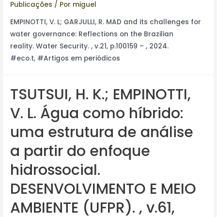
Publicações
/ Por
miguel
EMPINOTTI, V. L; GARJULLI, R. MAD and its challenges for
water governance: Reflections on the Brazilian
reality. Water Security. , v.21, p.100159 – , 2024.
#eco.t, #Artigos em periódicos
TSUTSUI, H. K.; EMPINOTTI,
V. L. Água como híbrido:
uma estrutura de análise
a partir do enfoque
hidrossocial.
DESENVOLVIMENTO E MEIO
AMBIENTE (UFPR). , v.61,