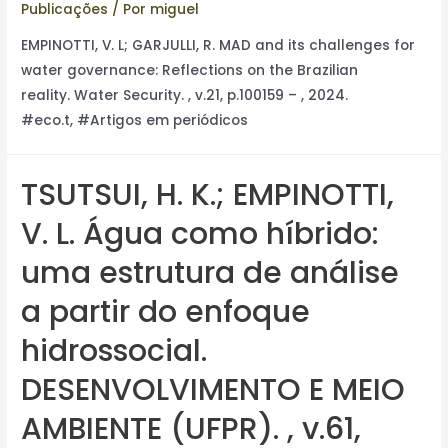
Publicações
/ Por
miguel
EMPINOTTI, V. L; GARJULLI, R. MAD and its challenges for
water governance: Reflections on the Brazilian
reality. Water Security. , v.21, p.100159 – , 2024.
#eco.t, #Artigos em periódicos
TSUTSUI, H. K.; EMPINOTTI,
V. L. Água como híbrido:
uma estrutura de análise
a partir do enfoque
hidrossocial.
DESENVOLVIMENTO E MEIO
AMBIENTE (UFPR). , v.61,