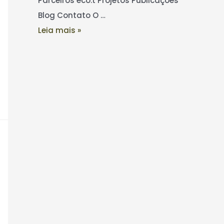
Parceiros eco.t Projetos Publicações
Blog Contato O …
Leia mais »