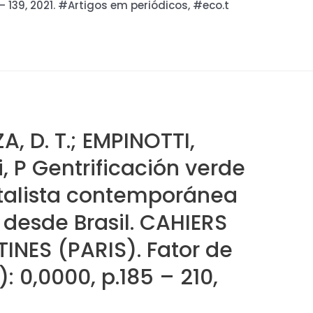
– 139, 2021. #Artigos em periódicos, #eco.t
A, D. T.; EMPINOTTI,
, P Gentrificación verde
talista contemporánea
 desde Brasil. CAHIERS
INES (PARIS). Fator de
 0,0000, p.185 – 210,