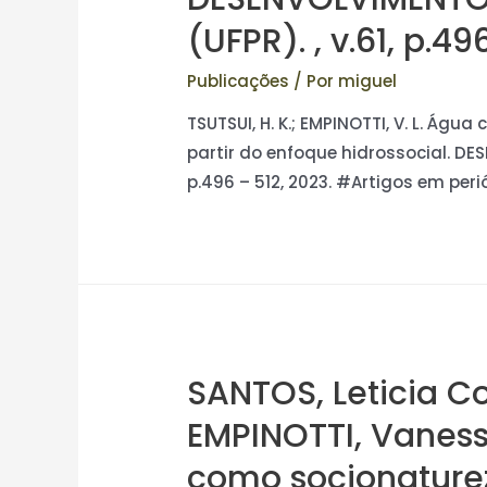
(UFPR). , v.61, p.49
Publicações
/ Por
miguel
TSUTSUI, H. K.; EMPINOTTI, V. L. Águ
partir do enfoque hidrossocial. DES
p.496 – 512, 2023. #Artigos em peri
SANTOS, Leticia Co
EMPINOTTI, Vaness
como socionaturez