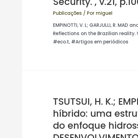
Security. , v.21, p.1
Publicações
/ Por
miguel
EMPINOTTI, V. L; GARJULLI, R. MAD a
Reflections on the Brazilian reality. 
#eco.t, #Artigos em periódicos
TSUTSUI, H. K.; EM
híbrido: uma estru
do enfoque hidross
DESENVOLVIMENTO 