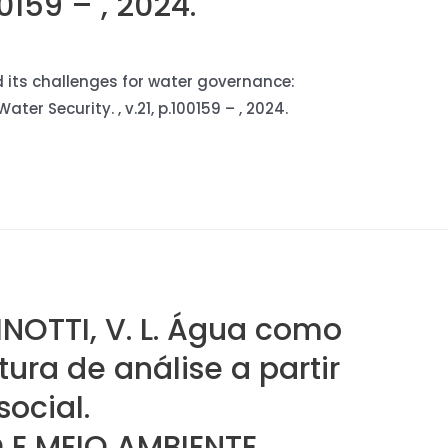
00159 – , 2024.
nd its challenges for water governance:
Water Security. , v.21, p.100159 – , 2024.
PINOTTI, V. L. Água como
tura de análise a partir
ocial.
E MEIO AMBIENTE