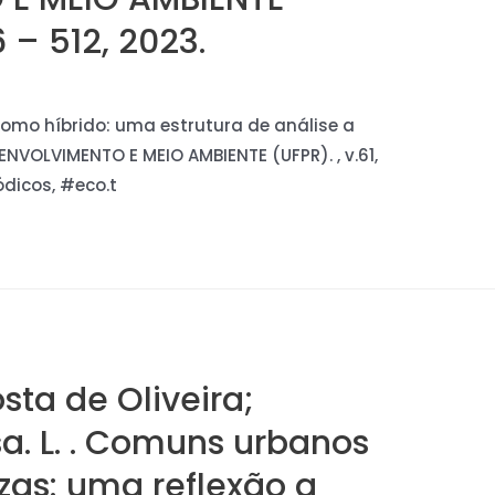
6 – 512, 2023.
a como híbrido: uma estrutura de análise a
ENVOLVIMENTO E MEIO AMBIENTE (UFPR). , v.61,
ódicos, #eco.t
sta de Oliveira;
a. L. . Comuns urbanos
as: uma reflexão a