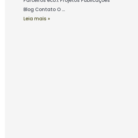
Parceiros eco.t Projetos Publicações
Blog Contato O …
Leia mais »