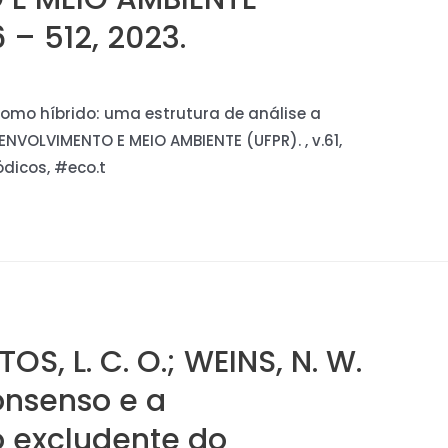
6 – 512, 2023.
a como híbrido: uma estrutura de análise a
ENVOLVIMENTO E MEIO AMBIENTE (UFPR). , v.61,
ódicos, #eco.t
TOS, L. C. O.; WEINS, N. W.
onsenso e a
o excludente do