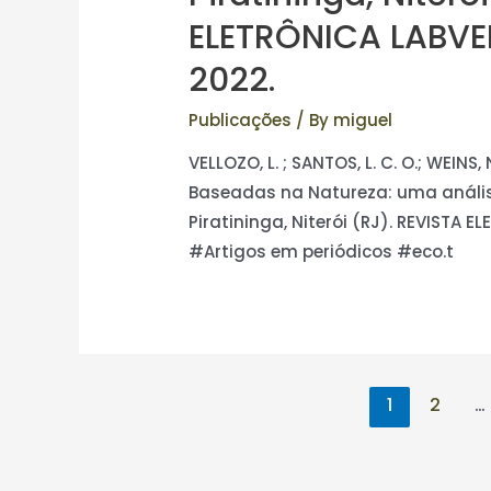
ELETRÔNICA LABVERD
2022.
Publicações
/ By
miguel
VELLOZO, L. ; SANTOS, L. C. O.; WEIN
Baseadas na Natureza: uma análi
Piratininga, Niterói (RJ). REVISTA EL
#Artigos em periódicos #eco.t
1
2
…