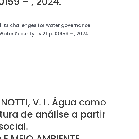
00159 – , 2024.
nd its challenges for water governance:
Water Security. , v.21, p.100159 – , 2024.
PINOTTI, V. L. Água como
tura de análise a partir
ocial.
E MEIO AMBIENTE