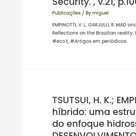
Security. , v.21, p.1
Publicações
/ By
miguel
EMPINOTTI, V. L; GARJULLI, R. MAD a
Reflections on the Brazilian reality. 
#eco.t, #Artigos em periódicos
TSUTSUI, H. K.; EM
híbrido: uma estru
do enfoque hidross
DESENVOLVIMENTO 