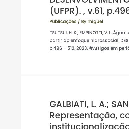
(UFPR). , v.61, p.49
Publicações
/ By
miguel
TSUTSUI, H. K.; EMPINOTTI, V. L. Águ
partir do enfoque hidrossocial. DES
p.496 – 512, 2023. #Artigos em peri
GALBIATI, L. A.; SAN
Representação, c
institucionalizaçã