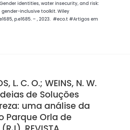
M. Gender identities, water insecurity, and risk:
 gender-inclusive toolkit. Wiley
.e1685, p.e1685. – , 2023. #eco.t #Artigos em
S, L. C. O.; WEINS, N. W.
deias de Soluções
reza: uma análise da
 Parque Orla de
i (RJ). REVISTA