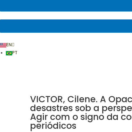
EN
PT
VICTOR, Cilene. A Opa
desastres sob a perspec
Agir com o signo da co
periódicos