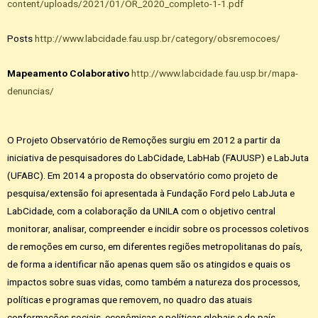
content/uploads/2021/01/OR_2020_completo-1-1.pdf
Posts
http://www.labcidade.fau.usp.br/category/obsremocoes/
Mapeamento Colaborativo
http://www.labcidade.fau.usp.br/mapa-
denuncias/
O Projeto Observatório de Remoções surgiu em 2012 a partir da
iniciativa de pesquisadores do LabCidade, LabHab (FAUUSP) e LabJuta
(UFABC). Em 2014 a proposta do observatório como projeto de
pesquisa/extensão foi apresentada à Fundação Ford pelo LabJuta e
LabCidade, com a colaboração da UNILA com o objetivo central
monitorar, analisar, compreender e incidir sobre os processos coletivos
de remoções em curso, em diferentes regiões metropolitanas do país,
de forma a identificar não apenas quem são os atingidos e quais os
impactos sobre suas vidas, como também a natureza dos processos,
políticas e programas que removem, no quadro das atuais
conformações sociais, econômicas e políticas globais e do país.